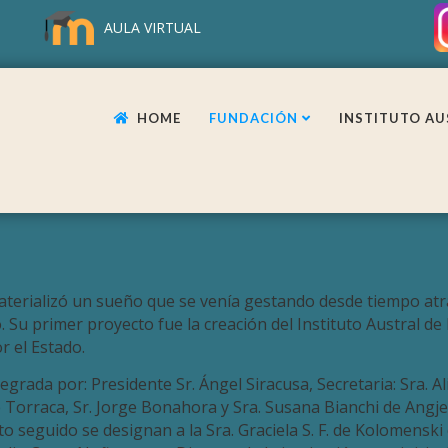
AULA VIRTUAL
HOME
FUNDACIÓN
INSTITUTO AU
erializó un sueño que se venía gestando desde tiempo atrás
. Su primer proyecto fue la creación del Instituto Austral de
r el Estado.
rada por: Presidente Sr. Ángel Siracusa, Secretaria: Sra. Ali
te Torraca, Sr. Jorge Bonahora y Sra. Susana Bianchi de Angj
o seguido se designan a la Sra. Graciela S. F. de Kolomensk