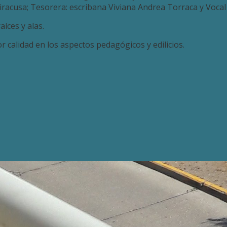
iracusa; Tesorera: escribana Viviana Andrea Torraca y Vocal 
íces y alas.
calidad en los aspectos pedagógicos y edilicios.