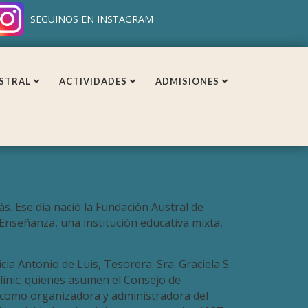
SEGUINOS EN INSTAGRAM
STRAL
ACTIVIDADES
ADMISIONES
. Ese día nació la Fundación Austral de
 Enseñanza, una institución educativa mixta,
cia Antonio de Luis, Tesorera: Sra. Graciela S.
elinic; quienes asumen el Consejo de
i como organizadora y administradora del