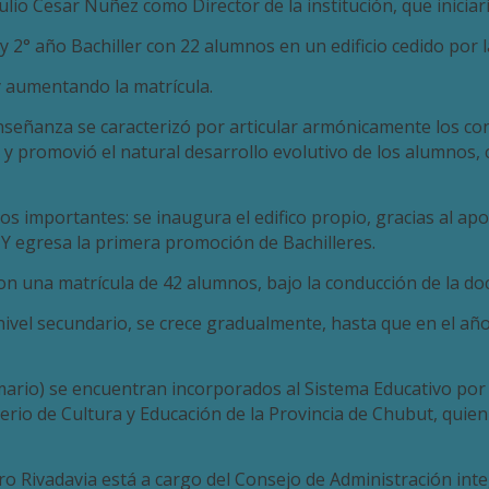
ulio Cesar Nuñez como Director de la institución, que iniciar
 y 2° año Bachiller con 22 alumnos en un edificio cedido por 
 aumentando la matrícula.
nseñanza se caracterizó por articular armónicamente los con
promovió el natural desarrollo evolutivo de los alumnos, 
s importantes: se inaugura el edifico propio, gracias al ap
Y e
gresa la primera promoción de Bachilleres.
o con una matrícula de 42 alumnos, bajo la conducción de la 
ivel secundario, se crece gradualmente, hasta que en el añ
mario) se encuentran incorporados al Sistema Educativo por
o de Cultura y Educación de la Provincia de Chubut, quien cer
o Rivadavia está a cargo del Consejo de Administración inte