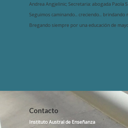
Andrea Angjelinic; Secretaria: abogada Paola S
Seguimos caminando... creciendo... brindando ra
Bregando siempre por una educación de mayor 
Contacto
Instituto Austral de Enseñanza