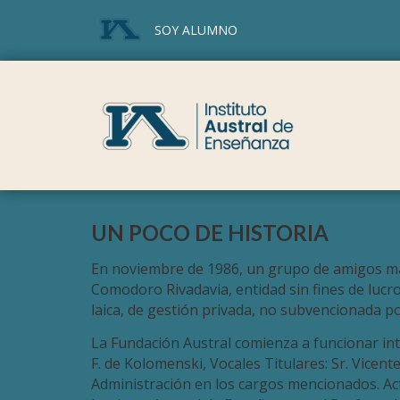
SOY ALUMNO
UN POCO DE HISTORIA
En noviembre de 1986, un grupo de amigos mat
Comodoro Rivadavia, entidad sin fines de lucro
laica, de gestión privada, no subvencionada po
La Fundación Austral comienza a funcionar integ
F. de Kolomenski, Vocales Titulares: Sr. Vicen
Administración en los cargos mencionados. Act